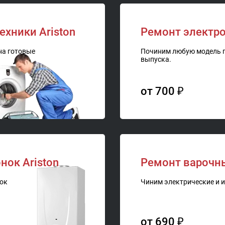
ехники Ariston
Ремонт электро
на готовые
Починим любую модель п
выпуска.
от 700 ₽
нок Ariston
Ремонт варочны
нок
Чиним электрические и 
от 690 ₽