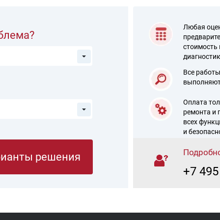
Любая оцен
облема?
предварит
стоимость 
диагностик
Все работы
выполняют
?
Оплата тол
ремонта и 
всех функц
и безопасн
Подробно
рианты решения
+7 495