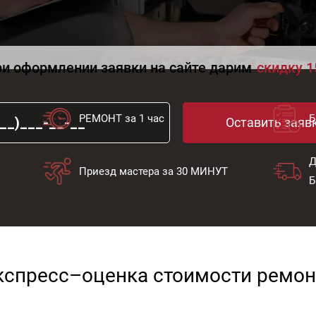
и оформлении заявки на сайте дарим
скидку 
РЕМОНТ за 1 час
Б
Оставить заяв
Д
Приезд мастера за 30 МИНУТ
кспресс–оценка стоимости ремон