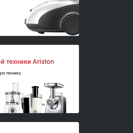
й техники Ariston
ую технику