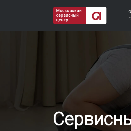
Московский
О
сервисный
Г
центр
Сервисны