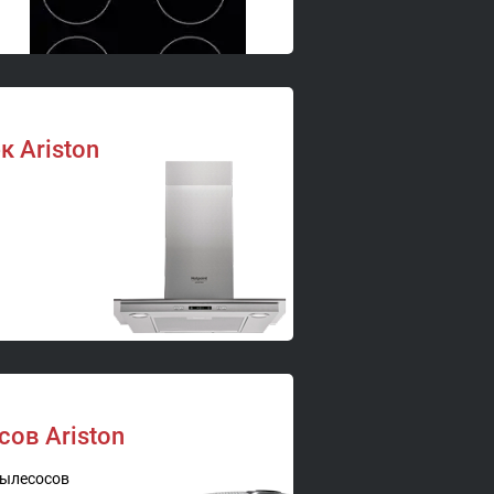
 Ariston
ов Ariston
пылесосов