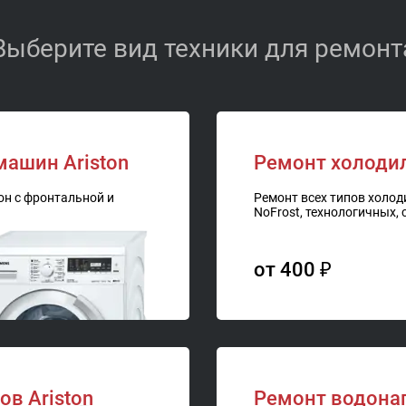
Выберите вид техники для ремонт
ашин Ariston
Ремонт холодил
н с фронтальной и
Ремонт всех типов холоди
NoFrost, технологичных,
от 400 ₽
ов Ariston
Ремонт водонаг