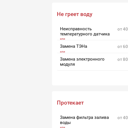
Не греет воду
Неисправность
от
40
температурного датчика
Замена ТЭНа
от
60
Замена электронного
от
80
модуля
Протекает
Замена фильтра залива
от
40
воды