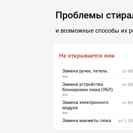
Проблемы стира
и возможные способы их 
Не открывается люк
Замена ручек, петель
от
40
Замена устройства
от
60
блокировки люка (УБЛ)
Замена электронного
от
80
модуля
Замена манжеты люка
от
1 3