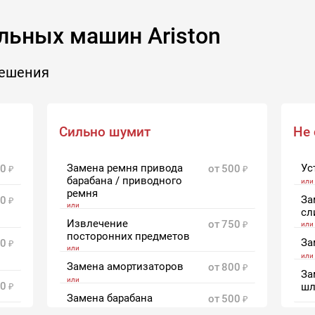
льных машин Ariston
решения
Сильно шумит
Не 
Замена ремня привода
Ус
0
от
500
барабана / приводного
ремня
За
0
сл
Извлечение
от
750
посторонних предметов
За
0
Замена амортизаторов
от
800
За
00
шл
Замена барабана
от
500