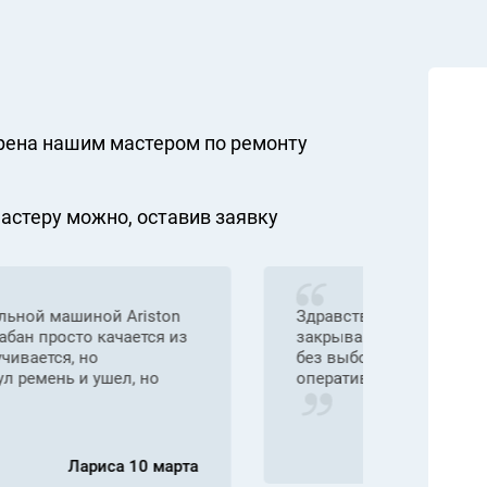
рена нашим мастером по ремонту
стеру можно, оставив заявку
, куда смотреть, что делать? Как только
Доброг
ой машины – она сама начинает стирку
После
ель Ariston AVSL 105. Спасибо за
полоск
происх
быть?
Ирина 14 февраля