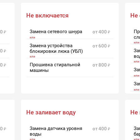
Замена бака
от
1500
Не включается
Не
Замена сетевого шнура
Пр
0
от
400
сл
Замена устройства
от
600
За
0
блокировки люка (УБЛ)
во
Прошивка стиральной
0
от
800
За
машины
За
За
Не заливает воду
Не 
Замена датчика уровня
За
0
от
400
воды
ба