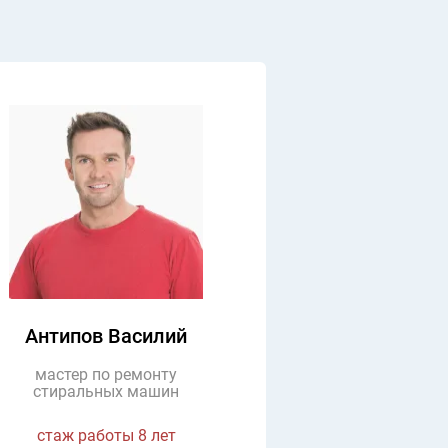
о дня. Подскажите по стиральной машине Ariston AVSL 100.
 выбора программы машинка нормально стирает, но на стади
ания и отжима не переходит. Ошибку не показывает. И такое
Антипов Василий
одит на всех программах стирки. Подскажите, что это может
мастер по ремонту
стиральных машин
Иван 22 февра
стаж работы 8 лет