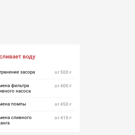
сливает воду
транение засора
от
500
мена фильтра
от
400
ивного насоса
мена помпы
от
450
мена сливного
от
410
анга