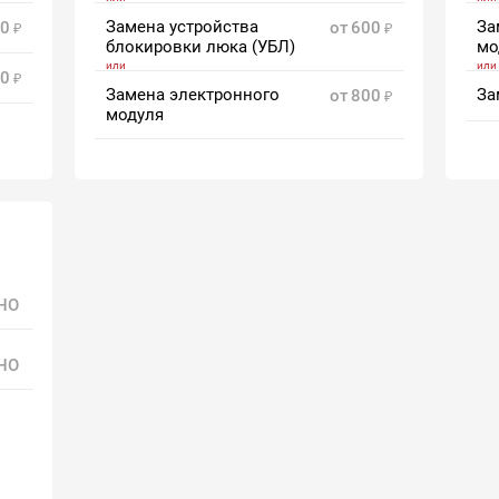
Замена устройства
За
0
от
600
блокировки люка (УБЛ)
мо
0
Замена электронного
За
от
800
модуля
НО
НО