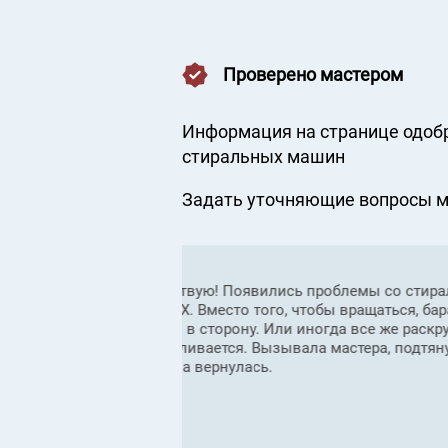
Проверено мастером
Информация на странице одоб
стиральных машин
Задать уточняющие вопросы ма
ой машиной Ariston
Здравствуйте. Прошу совета
н просто качается из
закрываю дверцу стиральн
ается, но
без выбора программы. Мод
емень и ушел, но
оперативный ответ
Лариса 10 марта