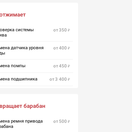
 отжимает
оверка системы
от
350
ива
мена датчика уровня
от
400
ды
мена помпы
от
450
мена подшипника
от
3 400
мена щеток барабана
от
600
вращает барабан
мена ремня привода
от
500
рабана