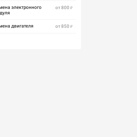
мена электронного
от
800
дуля
мена двигателя
от
850