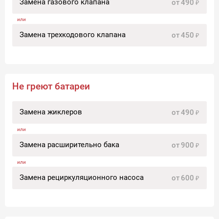
Замена газового клапана
от
490
Более подробную информацию по ремонту
Замена трехкодового клапана
газовых колонок Аристон вы можете получить у
от
450
менеджера по телефону, а также подать заявку
на ремонт и диагностику.
Не греют батареи
Замена жиклеров
от
490
Замена расширительно бака
от
900
Замена рециркуляционного насоса
от
600