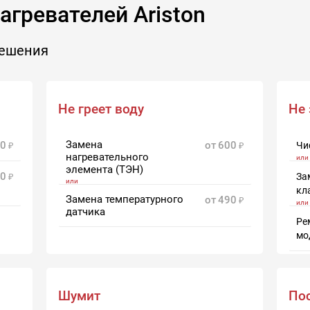
гревателей Ariston
решения
Не греет воду
Не 
Замена
0
от
600
Чи
нагревательного
элемента (ТЭН)
0
За
кл
Замена температурного
от
490
датчика
Ре
мо
Шумит
Пос