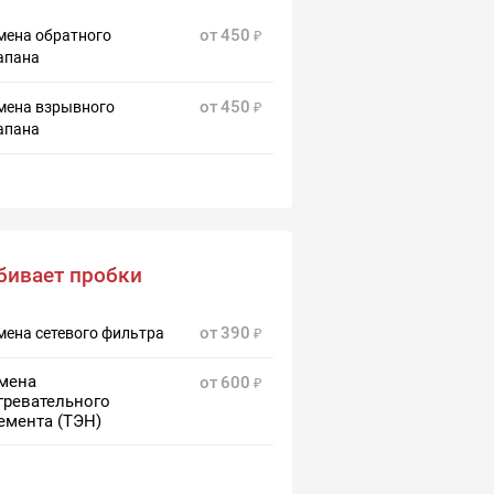
от
450
мена обратного
апана
от
450
мена взрывного
апана
бивает пробки
от
390
мена сетевого фильтра
мена
от
600
гревательного
емента (ТЭН)