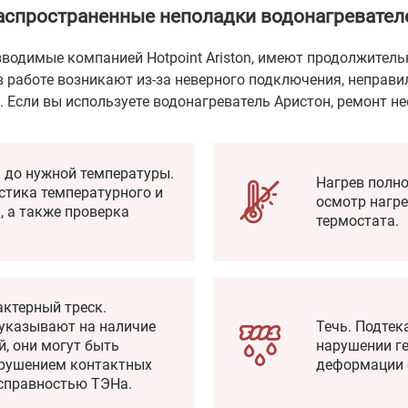
аспространенные неполадки водонагревател
зводимые компанией Hotpoint Ariston, имеют продолжител
 работе возникают из-за неверного подключения, неправи
. Если вы используете водонагреватель Аристон, ремонт н
я до нужной температуры.
Нагрев полно
стика температурного и
осмотр нагре
, а также проверка
термостата.
актерный треск.
указывают на наличие
Течь. Подтек
, они могут быть
нарушении г
рушением контактных
деформации 
исправностью ТЭНа.