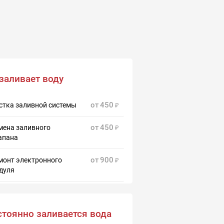
заливает воду
от
450
стка заливной системы
от
450
мена заливного
апана
от
900
монт электронного
дуля
тоянно заливается вода