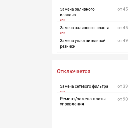
от
45
Замена заливного
клапана
от
45
Замена заливного шланга
от
49
Замена уплотнительной
резинки
Отключается
от
39
Замена сетевого фильтра
Ремонт/замена платы
от
90
управления