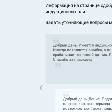
Информация на странице одоб
индукционных плит
Задать уточняющие вопросы ма
 варочная
Добрый день. Имеется индукцион
 всеми
Иногда появляется ошибка, в ин
акой реакции.
срабатывает тепловой датчик. Я
Спасибо за подсказку
димир 27 августа
еисправна плата
Добрый день, Денис. Подо
сле диагностики с
плохого контакта термода
поверхностью. Также появ