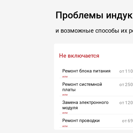
Проблемы индукц
и возможные способы их 
Не включается
Ремонт блока питания
от
110
Ремонт системной
от
250
платы
Замена электронного
от
120
модуля
Ремонт проводки
от
69