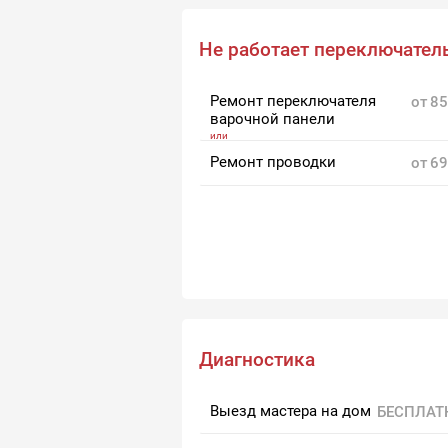
Ремонт сенсора
от
115
Не работает переключател
Замена блока
от
140
переключения режимов
розжига
Ремонт переключателя
от
85
варочной панели
Ремонт проводки
от
69
Диагностика
Выезд мастера на дом
БЕСПЛАТ