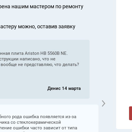
рена нашим мастером по ремонту
стеру можно, оставив заявку
ная плита Ariston HB 5560B NE.
Приветству
струкции написано, что не
Включается,
 вообще не представляю, что делать?
смотреть, ч
Денис 14 марта
Валер
бного рода ошибка появляется из-за
было?
тчика со стеклокерамической
нет о
ление ошибки часто зависит от типа
корот