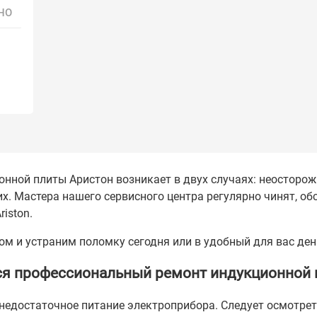
розжига
НО
Ремонт блока питания
от
1100
Ремонт системной
от
2500
платы
нной плиты Аристон возникает в двух случаях: неосторож
х. Мастера нашего сервисного центра регулярно чинят, о
iston.
ом и устраним поломку сегодня или в удобный для вас ден
ся профессиональный ремонт индукционной
 недостаточное питание электроприбора. Следует осмотре