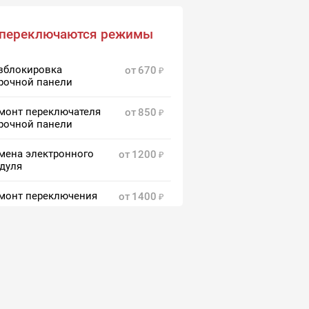
 переключаются режимы
зблокировка
от
670
рочной панели
монт переключателя
от
850
рочной панели
мена электронного
от
1200
дуля
монт переключения
от
1400
жимов
мена блока
от
1400
реключения режимов
зжига