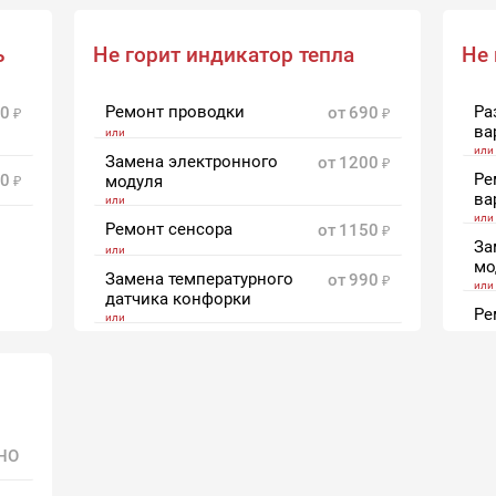
0
ь
Не горит индикатор тепла
Не
0
Ремонт проводки
Ра
0
от
690
ва
Замена электронного
от
1200
Ре
0
модуля
ва
Ремонт сенсора
от
1150
За
мо
Замена температурного
от
990
датчика конфорки
Ре
ре
Замена ТЭНа
от
670
За
Замена индикатора
от
1200
пе
температуры конфорки
ро
НО
Замена блока
от
1400
переключения режимов