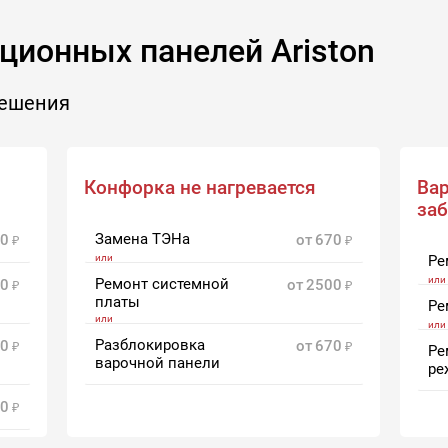
ионных панелей Ariston
решения
Конфорка не нагревается
Вар
за
Замена ТЭНа
0
от
670
Ре
Ремонт системной
0
от
2500
платы
Ре
Разблокировка
0
от
670
Ре
варочной панели
ре
0