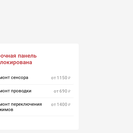
очная панель
блокирована
монт сенсора
от
1150
монт проводки
от
690
монт переключения
от
1400
жимов