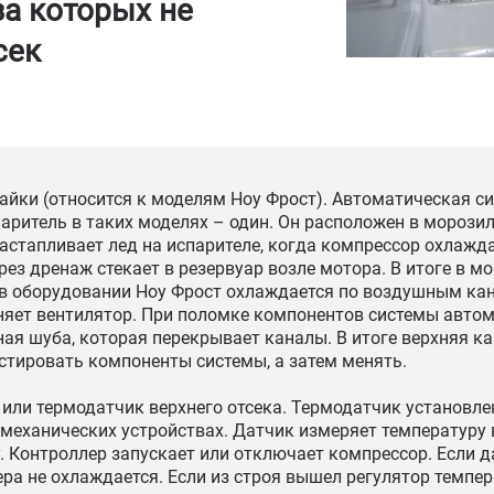
за которых не
сек
айки (относится к моделям Ноу Фрост). Автоматическая си
паритель в таких моделях – один. Он расположен в морози
растапливает лед на испарителе, когда компрессор охлажда
рез дренаж стекает в резервуар возле мотора. В итоге в м
 в оборудовании Ноу Фрост охлаждается по воздушным кан
няет вентилятор. При поломке компонентов системы авто
ая шуба, которая перекрывает каналы. В итоге верхняя к
стировать компоненты системы, а затем менять.
или термодатчик верхнего отсека. Термодатчик установле
механических устройствах. Датчик измеряет температуру 
. Контроллер запускает или отключает компрессор. Если д
ра не охлаждается. Если из строя вышел регулятор темпе