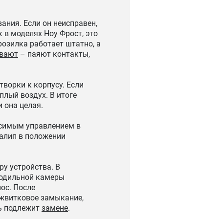
ания. Если он неисправен,
 в моделях Ноу Фрост, это
розилка работает штатно, а
ивают
– паяют контакты,
творки к корпусу. Если
плый воздух. В итоге
 она целая.
исимым управлением в
залип в положении
ру устройства. В
лодильной камеры
ос. После
ежвитковое замыкание,
ь подлежит
замене
.