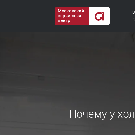
Московский
О
сервисный
Г
центр
Почему у хо