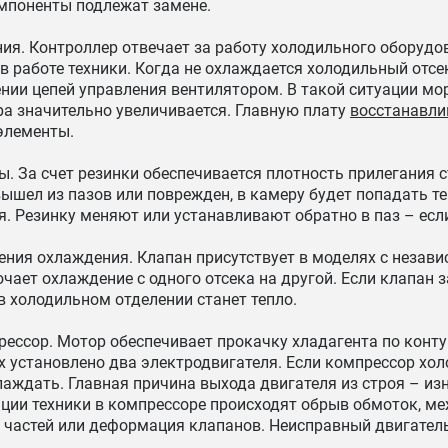
омпоненты подлежат замене.
я. Контроллер отвечает за работу холодильного оборудов
в работе техники. Когда не охлаждается холодильный отсек
нии цепей управления вентилятором. В такой ситуации мо
ра значительно увеличивается. Главную плату
восстанавл
элементы.
. За счет резинки обеспечивается плотность прилегания с
вышел из пазов или поврежден, в камеру будет попадать те
я. Резинку меняют или устанавливают обратно в паз – если
ения охлаждения. Клапан присутствует в моделях с незав
чает охлаждение с одного отсека на другой. Если клапан 
 холодильном отделении станет тепло.
ессор. Мотор обеспечивает прокачку хладагента по конту
 установлено два электродвигателя. Если компрессор хо
лаждать. Главная причина выхода двигателя из строя – изн
ции техники в компрессоре происходят обрыв обмоток, м
 частей или деформация клапанов. Неисправный двигател