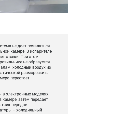
стема не дает появляться
льной камере. В испарителе
ет отсеки. При этом
орозильнике не образуется
алам: холодный воздух из
матической разморозки в
амера перестает
н в электронных моделях.
в камере, затем передает
атчик передает
ратуры – холодильный