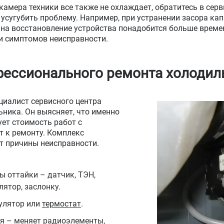
 камера техники все также не охлаждает, обратитесь в сер
усугубить проблему. Например, при устранении засора кап
 на восстановление устройства понадобится больше времен
и симптомов неисправности.
ессионального ремонта холодил
ециалист сервисного центра
ьника. Он выясняет, что именно
ует стоимость работ с
т к ремонту. Комплекс
т причины неисправности.
 оттайки – датчик, ТЭН,
лятор, заслонку.
улятор или
термостат
.
я – меняет радиоэлементы,