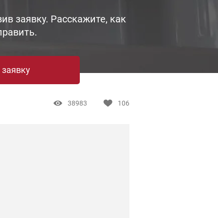
ив заявку. Расскажите, как
править.
 заявку
38983
106