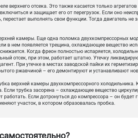
ле верхнего отсека. Это также касается только агрегатов
включиться и защищает его от перегрузок. Если оно неис
 перестает выполнять свои функции. Тогда двигатель не за
ерхней камеры. Еще одна поломка двухкомпрессорных мод
сли в нем появляется трещина, охлаждающее вещество исп
снижается. Когда фреон полностью испаряется, холодильн
ный отсек, при этом, работает штатно. Утечку ликвидиру
агент. При утечке в местах заводской пайки их герметизир
крытого ржавчиной – его демонтируют и устанавливают но
убка верхней камеры двухкомпрессорного холодильника.
а. Если трубка засорена – охлаждающее вещество циркули
т работать. Если дотронуться до компрессора – он будет 
еняют участок, в котором образовалась пробка.
 самостоятельно?